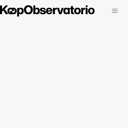
Observatorio
Impacto en el territorio
Cooperativas
Dónde están
Cooperativismo vasco
Publicaciones
Contacto